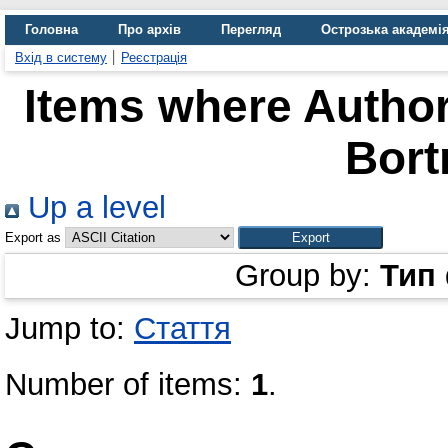
Головна
Про архів
Перегляд
Острозька академі
Вхід в систему
Реєстрація
Items where Author
Bort
Up a level
Export as
Group by:
Тип
Jump to:
Стаття
Number of items:
1
.