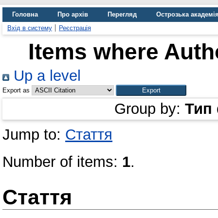
Головна
Про архів
Перегляд
Острозька академі
Вхід в систему
Реєстрація
Items where Autho
Up a level
Export as
Group by:
Тип
Jump to:
Стаття
Number of items:
1
.
Стаття