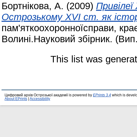
Бортнікова, А.
(2009)
Привілеї
Острозькому XVI ст. як істо
пам'яткоохоронноїсправи, крає
Волині.Науковий збірник. (Вип.
This list was gener
Цифровий архів Острозької академії is powered by
EPrints 3.4
which is devel
About EPrints
|
Accessibility