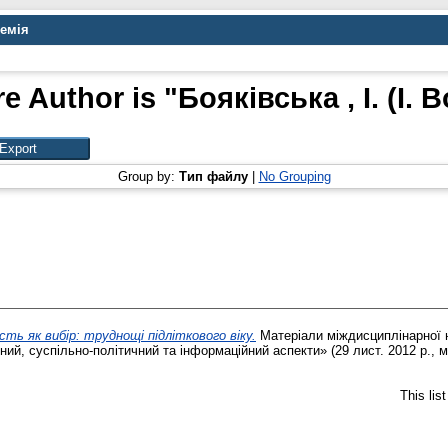
демія
e Author is "
Бояківська , І. (I. 
Group by:
Тип файлу
|
No Grouping
сть як вибір: труднощі підліткового віку.
Матеріали міждисциплінарної н
, суспільно-політичний та інформаційний аспекти» (29 лист. 2012 р., м. 
This lis