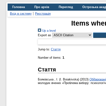
Головна
Про архів
Перегляд
Острозька ака
Вхід в систему
Реєстрація
Items wher
Up a level
Export as
Jump to:
Стаття
Number of items:
1
.
Стаття
Бояківська , І. (I. Boiakivska)
(2013)
Обдаровані
молодих вчених «Проблема вибору: психологічний