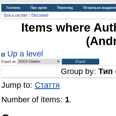
Головна
Про архів
Перегляд
Острозька академі
Вхід в систему
Реєстрація
Items where Auth
(Andr
Up a level
Export as
Group by:
Тип
Jump to:
Стаття
Number of items:
1
.