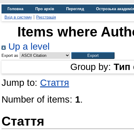
Головна
Про архів
Перегляд
Острозька академі
Вхід в систему
Реєстрація
Items where Autho
Up a level
Export as
Group by:
Тип
Jump to:
Стаття
Number of items:
1
.
Стаття