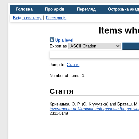
Головна
Про архів
Перегляд
Острозька ака
Вхід в систему
Реєстрація
Items whe
Up a level
Export as
Jump to:
Стаття
Number of items:
1
.
Стаття
Кривицька, О. Р. (О. Kryvytska)
and
Браташ, М. 
investments of Ukrainian enterprisesin the pre-war
2311-5149