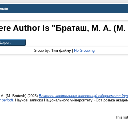
демія
re Author is "
Браташ, М. А. (М.
Group by:
Тип файлу
|
No Grouping
А. (М. Bratash)
(2023)
Вектори капітальних інвестицій підприємств Україн
 period).
Наукові записки Національного університету «Ост розька академія
This li