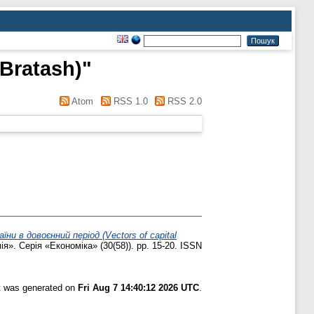
 Bratash)
"
Atom
RSS 1.0
RSS 2.0
и в довоєнний період (Vectors of capital
». Серія «Економіка» (30(58)). pp. 15-20. ISSN
st was generated on
Fri Aug 7 14:40:12 2026 UTC
.