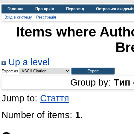
Головна
Про архів
Перегляд
Острозька академі
Вхід в систему
Реєстрація
Items where Autho
Br
Up a level
Export as
Group by:
Тип
Jump to:
Стаття
Number of items:
1
.