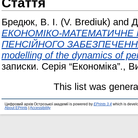
Стаття
Бредюк, В. І. (V. Brediuk)
and
Д
ЕКОНОМІКО-МАТЕМАТИЧНЕ
ПЕНСІЙНОГО ЗАБЕЗПЕЧЕННЯ В
modelling of the dynamics of pen
записки. Серія “Економіка”., В
This list was gener
Цифровий архів Острозької академії is powered by
EPrints 3.4
which is devel
About EPrints
|
Accessibility