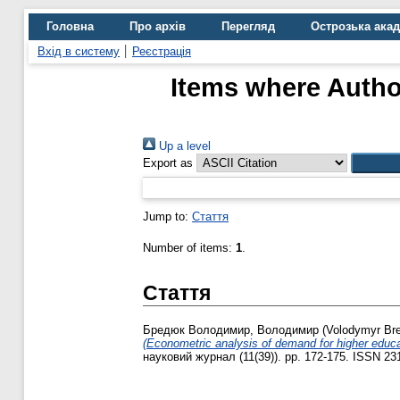
Головна
Про архів
Перегляд
Острозька ака
Вхід в систему
Реєстрація
Items where Author
Up a level
Export as
Jump to:
Стаття
Number of items:
1
.
Стаття
Бредюк Володимир, Володимир (Volodymyr Bre
(Econometric analysis of demand for higher educa
науковий журнал (11(39)). pp. 172-175. ISSN 23