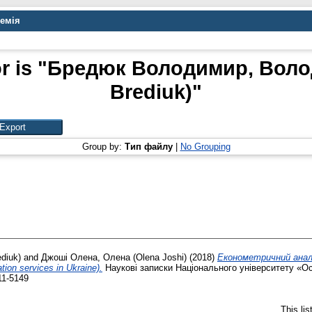
демія
 is "
Бредюк Володимир, Воло
Brediuk)
"
Group by:
Тип файлу
|
No Grouping
diuk)
and
Джоші Олена, Олена (Olena Joshi)
(2018)
Економетричний аналі
tion services in Ukraine).
Наукові записки Національного університету «Ос
11-5149
This li