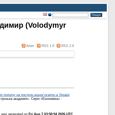
димир (Volodymyr
Atom
RSS 1.0
RSS 2.0
з попиту на послуги вищої освіти в Україні
трозька академія». Серія «Економіка» :
st was generated on
Fri Aug 7 03:50:54 2026 UTC
.