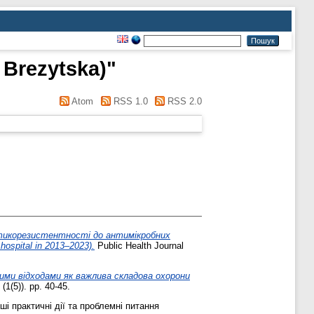
 Brezytska)
"
Atom
RSS 1.0
RSS 2.0
тикорезистентності до антимікробних
hospital in 2013–2023).
Public Health Journal
ими відходами як важлива складова охорони
(1(5)). pp. 40-45.
і практичні дії та проблемні питання