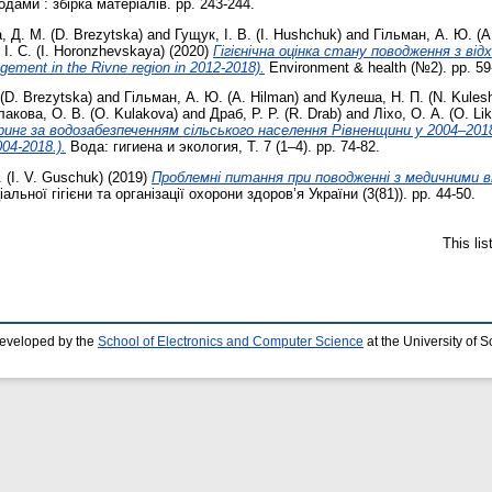
дами : збірка матеріалів. pp. 243-244.
, Д. М. (D. Brezytska)
and
Гущук, І. В. (I. Hushchuk)
and
Гільман, А. Ю. (A
І. С. (I. Horonzhevskaya)
(2020)
Гігієнічна оцінка стану поводження з від
gement іn the Rivne region in 2012-2018).
Environment & health (№2). pp. 59
(D. Brezytska)
and
Гільман, А. Ю. (A. Hilman)
and
Кулеша, Н. П. (N. Kules
лакова, О. В. (O. Kulakova)
and
Драб, Р. Р. (R. Drab)
and
Ліхо, О. А. (O. Li
ринг за водозабезпеченням сільського населення Рівненщини у 2004–2018 рр
004-2018.).
Вода: гигиена и экология, Т. 7 (1–4). pp. 74-82.
. (I. V. Guschuk)
(2019)
Проблемні питання при поводженні з медичними від
альної гігієни та організації охорони здоров’я України (3(81)). pp. 44-50.
This li
developed by the
School of Electronics and Computer Science
at the University of