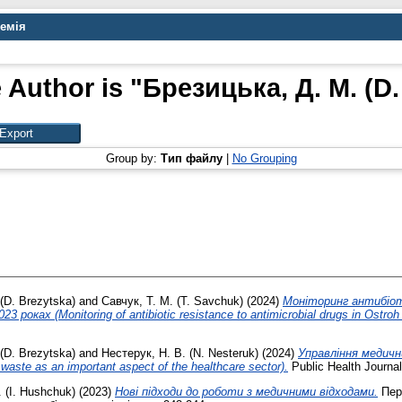
демія
 Author is "
Брезицька, Д. М. (D.
Group by:
Тип файлу
|
No Grouping
(D. Brezytska)
and
Савчук, Т. М. (T. Savchuk)
(2024)
Моніторинг антибіо
ах (Monitoring of antibiotic resistance to antimicrobial drugs in Ostroh 
(D. Brezytska)
and
Нестерук, Н. В. (N. Nesteruk)
(2024)
Управління медичн
ste as an important aspect of the healthcare sector).
Public Health Journal 
. (I. Hushchuk)
(2023)
Нові підходи до роботи з медичними відходами.
Перш