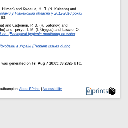
. Hilman)
and
Кулеша, Н. П. (N. Kulesha)
and
ходами у Рівненській області у 2012-2018 роках
-63.
ha)
and
Сафонов, Р. В. (R. Safonov)
and
kho)
and
Григус, І. М. (I. Grygus)
and
Гакало, О.
. (Ecological-hygienic monitoring on water
ходами в Україні (Problem issues during
st was generated on
Fri Aug 7 18:05:39 2026 UTC
.
 Southampton.
About EPrints
|
Accessibility