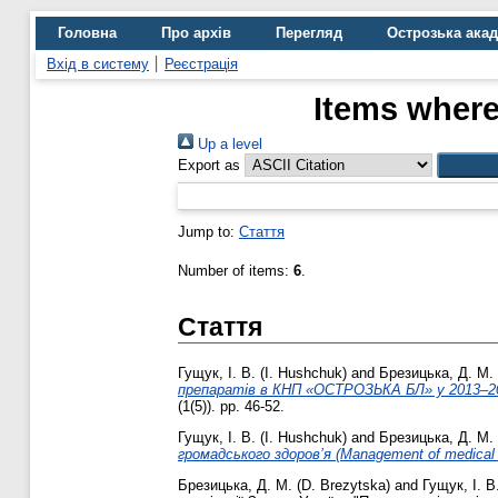
Головна
Про архів
Перегляд
Острозька ака
Вхід в систему
Реєстрація
Items where
Up a level
Export as
Jump to:
Стаття
Number of items:
6
.
Стаття
Гущук, І. В. (I. Hushchuk)
and
Брезицька, Д. М. 
препаратів в КНП «ОСТРОЗЬКА БЛ» у 2013–2023 рок
(1(5)). pp. 46-52.
Гущук, І. В. (I. Hushchuk)
and
Брезицька, Д. М. 
громадського здоров’я (Management of medical wa
Брезицька, Д. М. (D. Brezytska)
and
Гущук, І. В