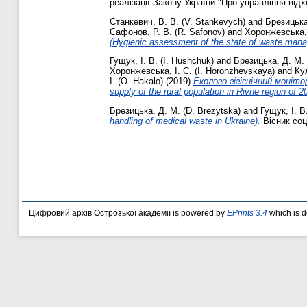
реалізації Закону України "Про управління відхо
Станкевич, В. В. (V. Stankevych)
and
Брезицька
Сафонов, Р. В. (R. Safonov)
and
Хоронжевська, 
(Hygienic assessment of the state of waste mana
Гущук, І. В. (I. Hushchuk)
and
Брезицька, Д. М. 
Хоронжевська, І. С. (I. Horonzhevskaya)
and
Ку
І. (O. Hakalo)
(2019)
Еколого-гігієнічний моніто
supply of the rural population in Rivne region of 2
Брезицька, Д. М. (D. Brezytska)
and
Гущук, І. В
handling of medical waste in Ukraine).
Вісник соці
Цифровий архів Острозької академії is powered by
EPrints 3.4
which is 