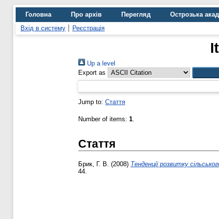
Головна
Про архів
Перегляд
Острозька ака
Вхід в систему
Реєстрація
I
Up a level
Export as
Jump to:
Стаття
Number of items:
1
.
Стаття
Брик, Г. В.
(2008)
Тенденції розвитку сільсько
44.