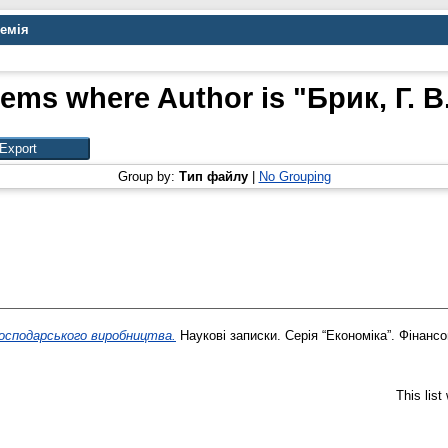
демія
tems where Author is "
Брик, Г. В
Group by:
Тип файлу
|
No Grouping
господарського виробництва.
Наукові записки. Серія “Економіка”. Фінансо
This lis