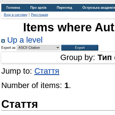
Головна
Про архів
Перегляд
Острозька академі
Вхід в систему
Реєстрація
Items where Aut
Up a level
Export as
Group by:
Тип
Jump to:
Стаття
Number of items:
1
.
Стаття