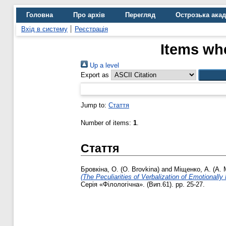
Головна
Про архів
Перегляд
Острозька ака
Вхід в систему
Реєстрація
Items whe
Up a level
Export as
Jump to:
Стаття
Number of items:
1
.
Стаття
Бровкіна, О. (O. Brovkina)
and
Міщенко, А. (A. 
(The Peculiarities of Verbalization of Emotionall
Серія «Філологічна». (Вип.61). pp. 25-27.