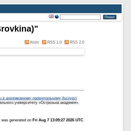
Brovkina)
"
Atom
RSS 1.0
RSS 2.0
ики в англомовному парентальному дискурсі
ального університету «Острозька академія».
st was generated on
Fri Aug 7 13:09:27 2026 UTC
.