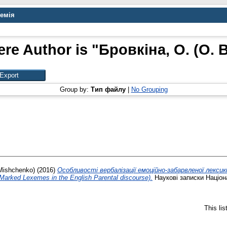
демія
re Author is "
Бровкіна, О. (O. 
Group by:
Тип файлу
|
No Grouping
Mishchenko)
(2016)
Особливості вербалізації емоційно-забарвленої лекс
y Marked Lexemes in the English Parental discourse).
Наукові записки Націон
This li