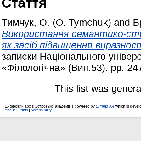
Стаття
Тимчук, О. (O. Tymchuk)
and
Б
Використання семантико-сти
як засіб підвищення виразнос
записки Національного універс
«Філологічна» (Вип.53). pp. 24
This list was gener
Цифровий архів Острозької академії is powered by
EPrints 3.4
which is devel
About EPrints
|
Accessibility