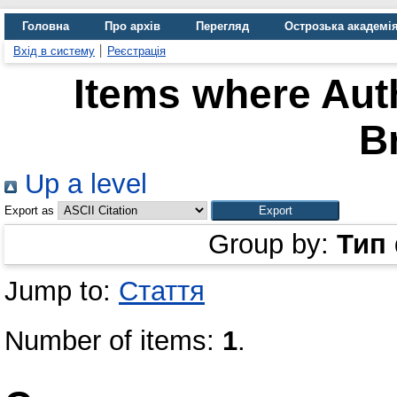
Головна
Про архів
Перегляд
Острозька академі
Вхід в систему
Реєстрація
Items where Auth
B
Up a level
Export as
Group by:
Тип
Jump to:
Стаття
Number of items:
1
.