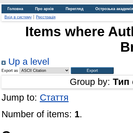
Головна
Про архів
Перегляд
Острозька академі
Вхід в систему
Реєстрація
Items where Auth
B
Up a level
Export as
Group by:
Тип
Jump to:
Стаття
Number of items:
1
.