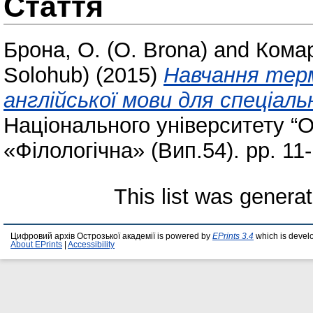
Стаття
Брона, О. (O. Brona)
and
Комар
Solohub)
(2015)
Навчання терм
англійської мови для спеціаль
Національного університету “О
«Філологічна» (Вип.54). pp. 11-
This list was genera
Цифровий архів Острозької академії is powered by
EPrints 3.4
which is devel
About EPrints
|
Accessibility