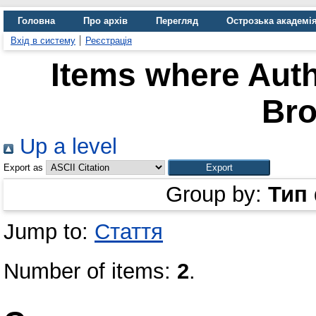
Головна
Про архів
Перегляд
Острозька академі
Вхід в систему
Реєстрація
Items where Auth
Bro
Up a level
Export as
Group by:
Тип
Jump to:
Стаття
Number of items:
2
.