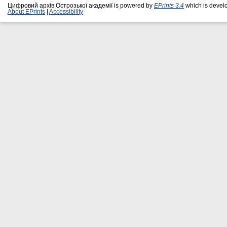
Цифровий архів Острозької академії is powered by
EPrints 3.4
which is devel
About EPrints
|
Accessibility