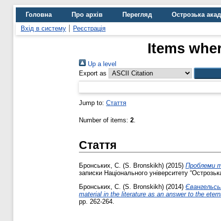
Головна
Про архів
Перегляд
Острозька ака
Вхід в систему
Реєстрація
Items wher
Up a level
Export as
Jump to:
Стаття
Number of items:
2
.
Стаття
Бронських, С. (S. Bronskikh)
(2015)
Проблеми т
записки Національного університету “Острозька 
Бронських, С. (S. Bronskikh)
(2014)
Євангельськ
material in the literature as an answer to the ete
pp. 262-264.