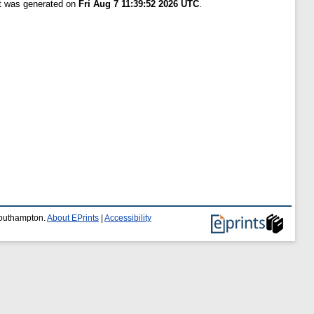
st was generated on
Fri Aug 7 11:39:52 2026 UTC
.
 Southampton.
About EPrints
|
Accessibility