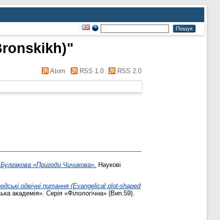
Bronskikh)
"
Atom
RSS 1.0
RSS 2.0
 Булгакова «Пригоди Чичикова».
Наукові
ські одвічні питання (Evangelical plot-shaped
ка академія». Серія «Філологічна» (Вип.59).