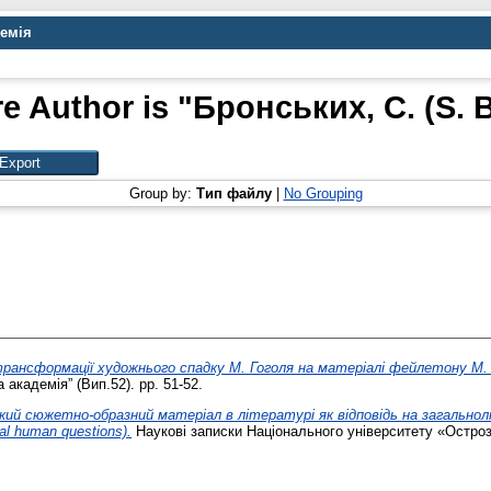
демія
e Author is "
Бронських, С. (S. 
Group by:
Тип файлу
|
No Grouping
рансформації художнього спадку М. Гоголя на матеріалі фейлетону М.
академія” (Вип.52). pp. 51-52.
ий сюжетно-образний матеріал в літературі як відповідь на загальнолюд
rnal human questions).
Наукові записки Національного університету «Острозь