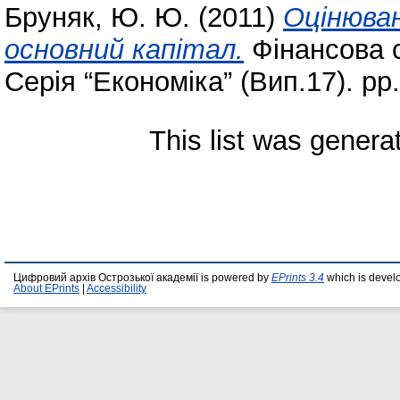
Бруняк, Ю. Ю.
(2011)
Оцінюван
основний капітал.
Фінансова с
Серія “Економіка” (Вип.17). pp
This list was gener
Цифровий архів Острозької академії is powered by
EPrints 3.4
which is devel
About EPrints
|
Accessibility