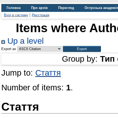
Головна
Про архів
Перегляд
Острозька академі
Вхід в систему
Реєстрація
Items where Autho
Up a level
Export as
Group by:
Тип
Jump to:
Стаття
Number of items:
1
.
Стаття