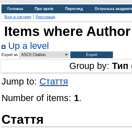
Головна
Про архів
Перегляд
Острозька академі
Вхід в систему
Реєстрація
Items where Author 
Up a level
Export as
Group by:
Тип
Jump to:
Стаття
Number of items:
1
.
Стаття