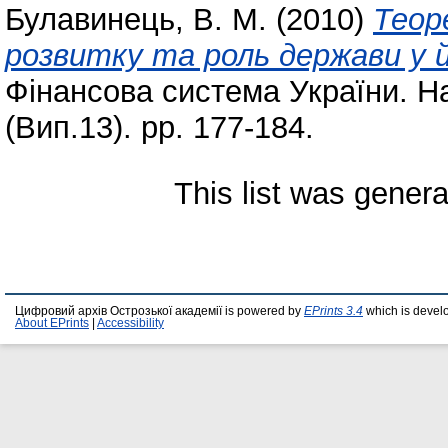
Булавинець, В. М.
(2010)
Теор
розвитку та роль держави у й
Фінансова система України. На
(Вип.13). pp. 177-184.
This list was gener
Цифровий архів Острозької академії is powered by
EPrints 3.4
which is devel
About EPrints
|
Accessibility