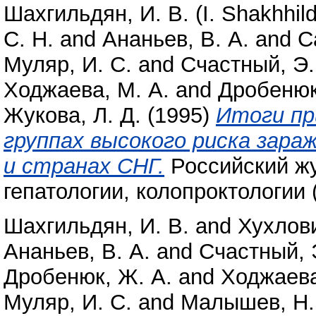
Шахгильдян, И. В. (I. Shakhhild
С. Н.
and
Ананьев, В. А.
and
С
Муляр, И. С.
and
Счастный, Э.
Ходжаева, М. А.
and
Дробенюк
Жукова, Л. Д.
(1995)
Итоги пр
группах высокого риска зара
и странах СНГ.
Российский жу
гепатологии, колопроктологии (
Шахгильдян, И. В.
and
Хухлови
Ананьев, В. А.
and
Счастный, 
Дробенюк, Ж. А.
and
Ходжаева
Муляр, И. С.
and
Малышев, Н.