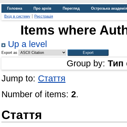
Головна
Про архів
Перегляд
Острозька академі
Вхід в систему
Реєстрація
Items where Auth
Up a level
Export as
Group by:
Тип
Jump to:
Стаття
Number of items:
2
.
Стаття