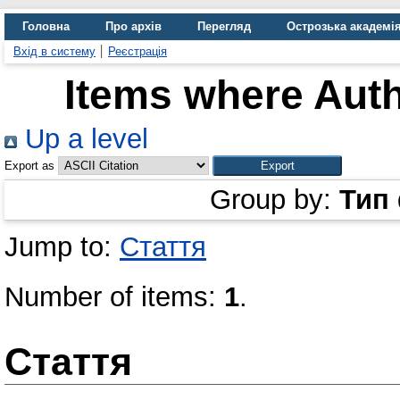
Головна
Про архів
Перегляд
Острозька академі
Вхід в систему
Реєстрація
Items where Auth
Up a level
Export as
Group by:
Тип
Jump to:
Стаття
Number of items:
1
.
Стаття