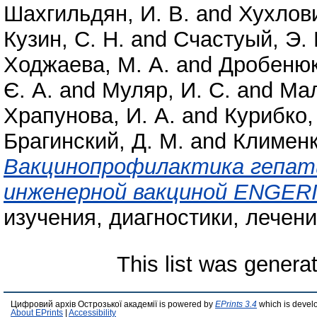
Шахгильдян, И. В.
and
Хухлови
Кузин, С. Н.
and
Счастyый, Э. 
Ходжаева, М. А.
and
Дробенюк
Є. А.
and
Муляр, И. С.
and
Мал
Храпунова, И. А.
and
Курибко, 
Брагинский, Д. М.
and
Клименк
Вакцинопрофилактика гепати
инженерной вакциной ENGERI
изучения, диагностики, лечени
This list was gener
Цифровий архів Острозької академії is powered by
EPrints 3.4
which is devel
About EPrints
|
Accessibility