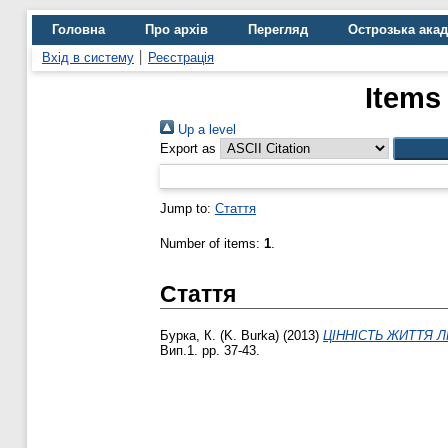
Головна
Про архів
Перегляд
Острозька ака
Вхід в систему
Реєстрація
Items
Up a level
Export as
Jump to:
Стаття
Number of items:
1
.
Стаття
Бурка, К. (K. Burka)
(2013)
ЦІННІСТЬ ЖИТТЯ Л
Вип.1. pp. 37-43.