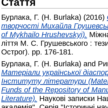
Стаття
Бурлака, Г. (H. Burlaka)
(2016)
творчості Михайла Грушевськог
of Mykhailo Hrushevskyi).
Міжна
ліття М. С. Грушевського : тез
Острог). pp. 176-181.
Бурлака, Г. (H. Burlaka)
and
Ри
Матеріали української діаспор
Інституту літератури (Material
Funds of the Repository of Manu
Literature).
Наукові записки Нац
академія". Серія "Історичні на