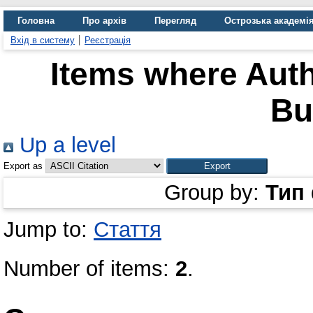
Головна
Про архів
Перегляд
Острозька академі
Вхід в систему
Реєстрація
Items where Auth
Bu
Up a level
Export as
Group by:
Тип
Jump to:
Стаття
Number of items:
2
.