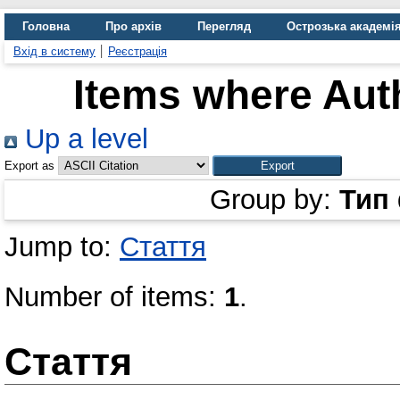
Головна
Про архів
Перегляд
Острозька академі
Вхід в систему
Реєстрація
Items where Auth
Up a level
Export as
Group by:
Тип
Jump to:
Стаття
Number of items:
1
.
Стаття