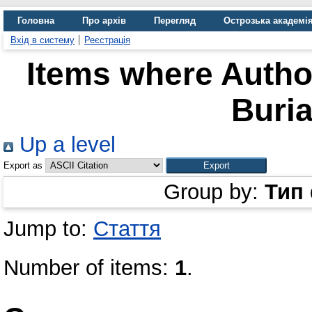
Головна
Про архів
Перегляд
Острозька академі
Вхід в систему
Реєстрація
Items where Author
Buri
Up a level
Export as
Group by:
Тип
Jump to:
Стаття
Number of items:
1
.