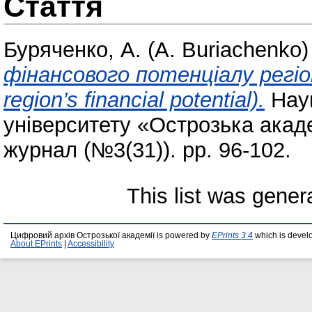
Стаття
Буряченко, A. (A. Buriachenko)
фінансового потенціалу регіон
region’s financial potential).
Наук
університету «Острозька акаде
журнал (№3(31)). pp. 96-102.
This list was gene
Цифровий архів Острозької академії is powered by
EPrints 3.4
which is devel
About EPrints
|
Accessibility