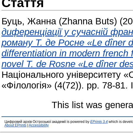
Стаття
Буць, Жанна (Zhanna Buts)
(20
диференціації у сучасній фран
роману T. де Pосне «Le dîner d
differentiation in modern french 
novel T. de Rosne «Le dîner des
Національного університету «
«Філологія» (4(72)). pp. 78-81
This list was gener
Цифровий архів Острозької академії is powered by
EPrints 3.4
which is devel
About EPrints
|
Accessibility