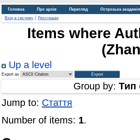
Головна
Про архів
Перегляд
Острозька академі
Вхід в систему
Реєстрація
Items where Auth
(Zhan
Up a level
Export as
Group by:
Тип
Jump to:
Стаття
Number of items:
1
.