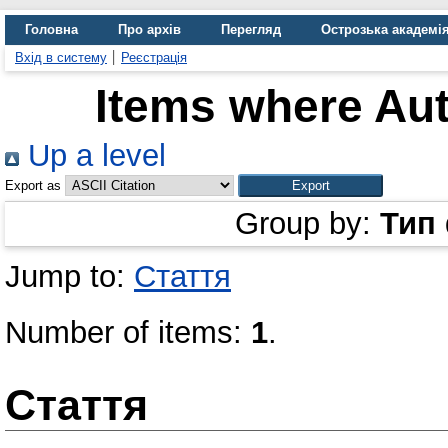
Головна
Про архів
Перегляд
Острозька академі
Вхід в систему
Реєстрація
Items where Aut
Up a level
Export as
Group by:
Тип
Jump to:
Стаття
Number of items:
1
.
Стаття