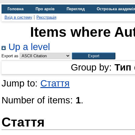
Головна
Про архів
Перегляд
Острозька академі
Вхід в систему
Реєстрація
Items where Aut
Up a level
Export as
Group by:
Тип
Jump to:
Стаття
Number of items:
1
.
Стаття