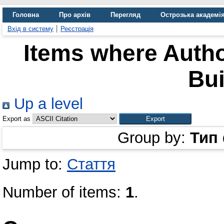
Головна
Про архів
Перегляд
Острозька академі
Вхід в систему
Реєстрація
Items where Autho
Bui
Up a level
Export as
Group by:
Тип
Jump to:
Стаття
Number of items:
1
.