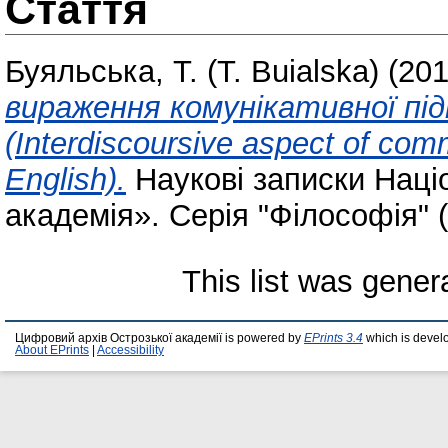
Стаття
Буяльська, Т. (T. Buialska)
(20
вираження комунікативної під
(Interdiscoursive aspect of com
English).
Наукові записки Наці
академія». Серія "Філософія" (
This list was gene
Цифровий архів Острозької академії is powered by
EPrints 3.4
which is devel
About EPrints
|
Accessibility