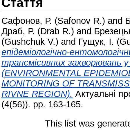
Стаття
Сафонов, Р. (Safonov R.)
and
Б
Драб, Р. (Drab R.)
and
Брезецьк
(Gushchuk V.)
and
Гущук, І. (G
епідеміологічно-ентомологіч
трансмісивних захворювань у 
(ENVIRONMENTAL EPIDEMIO
MONITORING OF TRANSMISS
RIVNE REGION).
Актуальні пр
(4(56)). pp. 163-165.
This list was genera