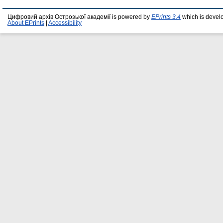
Цифровий архів Острозької академії is powered by
EPrints 3.4
which is devel
About EPrints
|
Accessibility