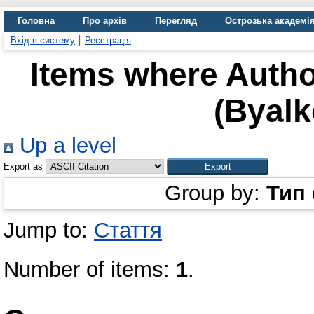
Головна
Про архів
Перегляд
Острозька академі
Вхід в систему
Реєстрація
Items where Author
(Byalk
Up a level
Export as
Group by:
Тип
Jump to:
Стаття
Number of items:
1
.