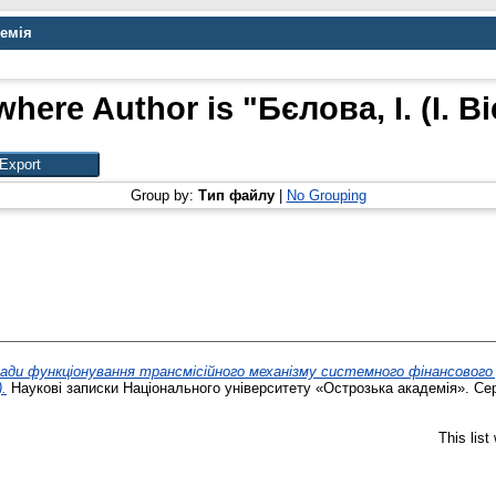
демія
where Author is "
Бєлова, І. (I. B
Group by:
Тип файлу
|
No Grouping
ади функціонування трансмісійного механізму системного фінансового риз
.
Наукові записки Національного університету «Острозька академія». Cерія
This lis