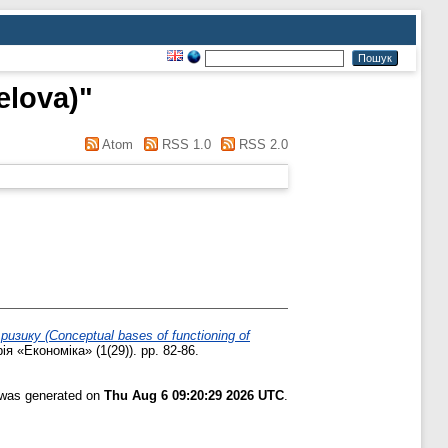
ielova)
"
Atom
RSS 1.0
RSS 2.0
ику (Conceptual bases of functioning of
 «Економіка» (1(29)). pp. 82-86.
t was generated on
Thu Aug 6 09:20:29 2026 UTC
.