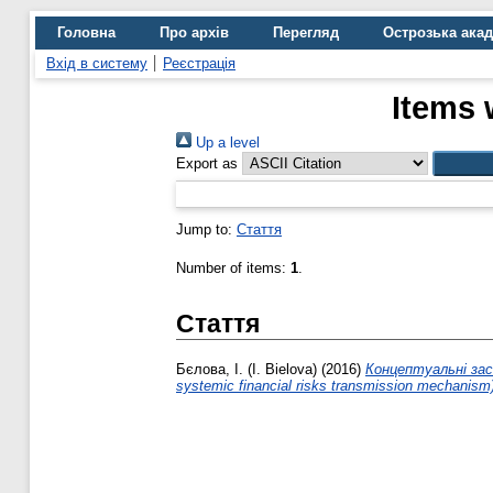
Головна
Про архів
Перегляд
Острозька ака
Вхід в систему
Реєстрація
Items 
Up a level
Export as
Jump to:
Стаття
Number of items:
1
.
Стаття
Бєлова, І. (I. Bielova)
(2016)
Концептуальні зас
systemic financial risks transmission mechanism)