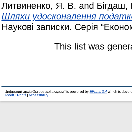
Литвиненко, Я. В.
and
Бігдаш, 
Шляхи удосконалення податко
Наукові записки. Серія “Економ
This list was gene
Цифровий архів Острозької академії is powered by
EPrints 3.4
which is devel
About EPrints
|
Accessibility