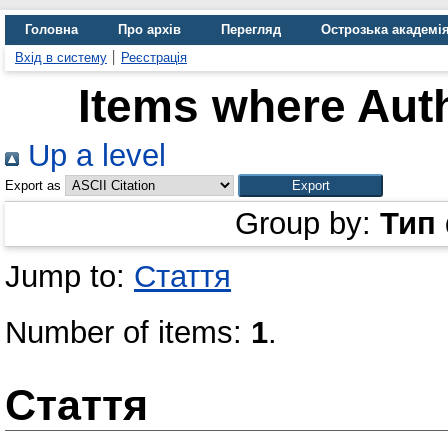
Головна
Про архів
Перегляд
Острозька академі
Вхід в систему
Реєстрація
Items where Auth
Up a level
Export as
Group by:
Тип
Jump to:
Стаття
Number of items:
1
.
Стаття