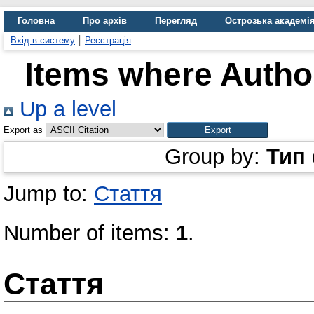
Головна
Про архів
Перегляд
Острозька академі
Вхід в систему
Реєстрація
Items where Author
Up a level
Export as
Group by:
Тип
Jump to:
Стаття
Number of items:
1
.
Стаття