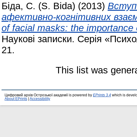
Біда, С. (S. Bida)
(2013)
Вступ 
афективно-когнітивних взаємозв
of facial masks: the importance o
Наукові записки. Серія «Психоло
21.
This list was gene
Цифровий архів Острозької академії is powered by
EPrints 3.4
which is devel
About EPrints
|
Accessibility