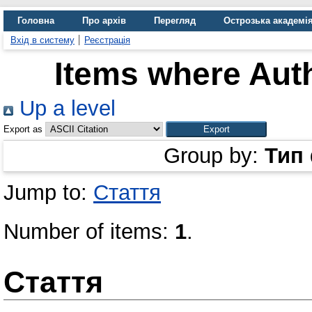
Головна
Про архів
Перегляд
Острозька академі
Вхід в систему
Реєстрація
Items where Auth
Up a level
Export as
Group by:
Тип
Jump to:
Стаття
Number of items:
1
.
Стаття