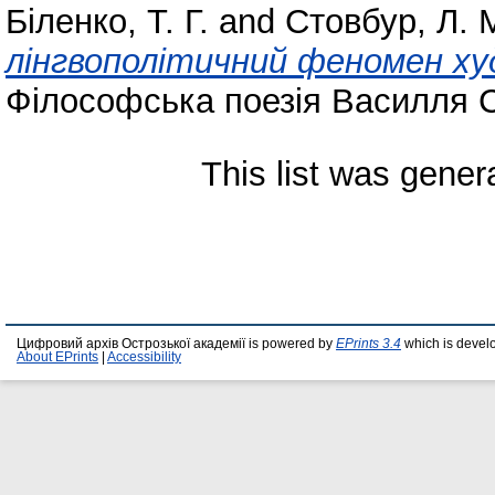
Біленко, Т. Г.
and
Стовбур, Л. 
лінгвополітичний феномен ху
Філософська поезія Василля Ст
This list was gene
Цифровий архів Острозької академії is powered by
EPrints 3.4
which is devel
About EPrints
|
Accessibility