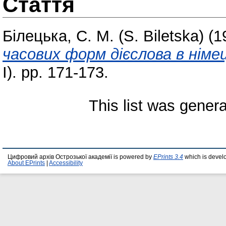
Стаття
Білецька, С. М. (S. Biletska)
(1
часових форм дієслова в німец
І). pp. 171-173.
This list was gener
Цифровий архів Острозької академії is powered by
EPrints 3.4
which is devel
About EPrints
|
Accessibility