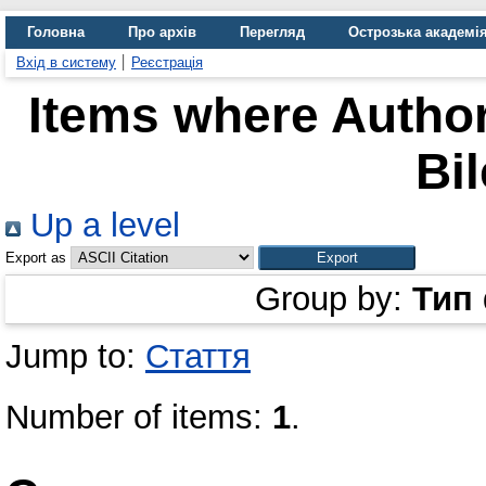
Головна
Про архів
Перегляд
Острозька академі
Вхід в систему
Реєстрація
Items where Author
Bil
Up a level
Export as
Group by:
Тип
Jump to:
Стаття
Number of items:
1
.