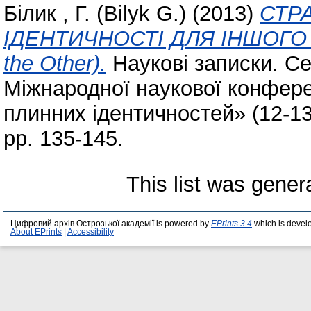
Білик , Г. (Bilyk G.)
(2013)
СТР
ІДЕНТИЧНОСТІ ДЛЯ ІНШОГО (Stra
the Other).
Наукові записки. Се
Міжнародної наукової конферен
плинних ідентичностей» (12­-13 
pp. 135-145.
This list was gene
Цифровий архів Острозької академії is powered by
EPrints 3.4
which is devel
About EPrints
|
Accessibility