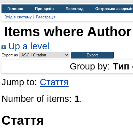
Головна
Про архів
Перегляд
Острозька академі
Вхід в систему
Реєстрація
Items where Author 
Up a level
Export as
Group by:
Тип
Jump to:
Стаття
Number of items:
1
.
Стаття