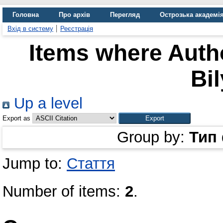
Головна
Про архів
Перегляд
Острозька академі
Вхід в систему
Реєстрація
Items where Autho
Bil
Up a level
Export as
Group by:
Тип
Jump to:
Стаття
Number of items:
2
.