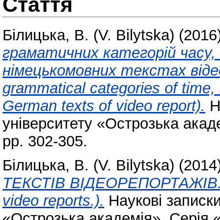
Стаття
Білицька, В. (V. Bilytska)
(2016
граматичних категорій часу, 
німецькомовних текстах відеор
grammatical categories of time, 
German texts of video report).
Н
університету «Острозька акаде
pp. 302-305.
Білицька, В. (V. Bilytska)
(2014
ТЕКСТІВ ВІДЕОРЕПОРТАЖІВ. (Gra
video reports.).
Наукові записки
«Острозька академія». Серія «Ф