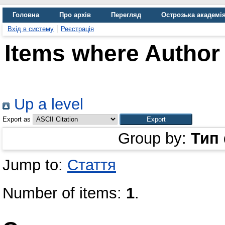
Головна
Про архів
Перегляд
Острозька академі
Вхід в систему
Реєстрація
Items where Author 
Up a level
Export as
Group by:
Тип
Jump to:
Стаття
Number of items:
1
.