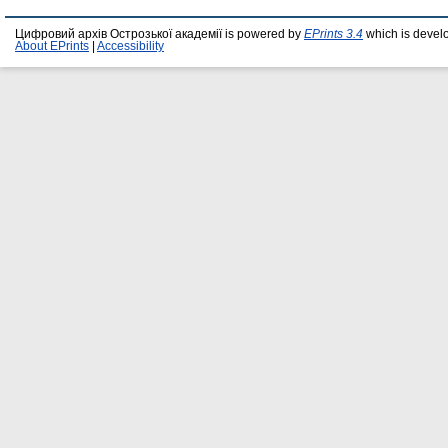
Цифровий архів Острозької академії is powered by
EPrints 3.4
which is devel
About EPrints
|
Accessibility