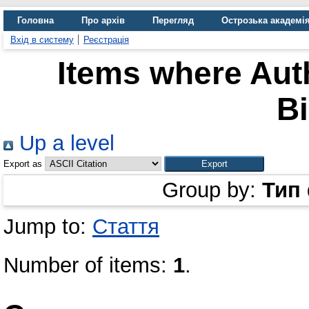
Головна
Про архів
Перегляд
Острозька академі
Вхід в систему
Реєстрація
Items where Auth
Bi
Up a level
Export as
Group by:
Тип
Jump to:
Стаття
Number of items:
1
.