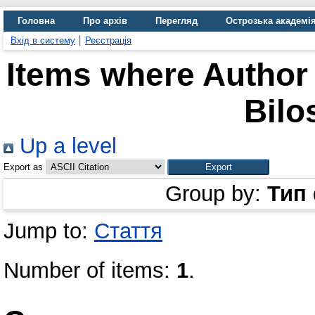
Головна
Про архів
Перегляд
Острозька академі
Вхід в систему
Реєстрація
Items where Author 
Bilo
Up a level
Export as
Group by:
Тип
Jump to:
Стаття
Number of items:
1
.