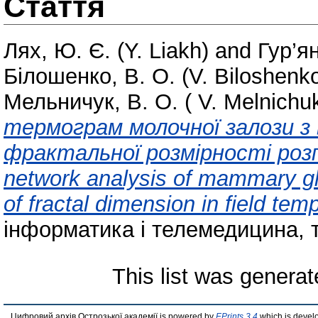
Стаття
Лях, Ю. Є. (Y. Liakh)
and
Гур’ян
Білошенко, В. О. (V. Biloshenk
Мельничук, В. О. ( V. Melnichu
термограм молочної залози з
фрактальної розмірності роз
network analysis of mammary g
of fractal dimension in field temp
інформатика і телемедицина, т.
This list was genera
Цифровий архів Острозької академії is powered by
EPrints 3.4
which is devel