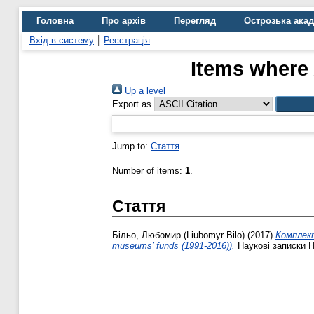
Головна
Про архів
Перегляд
Острозька ака
Вхід в систему
Реєстрація
Items where 
Up a level
Export as
Jump to:
Стаття
Number of items:
1
.
Стаття
Більо, Любомир (Liubomyr Bilo)
(2017)
Комплект
museums’ funds (1991-2016)).
Наукові записки На