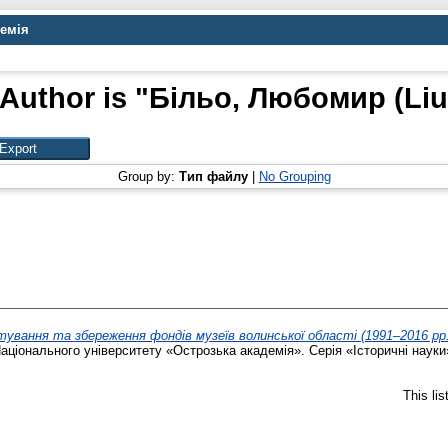
демія
Author is "
Більо, Любомир (Liu
Group by:
Тип файлу
|
No Grouping
ування та збереження фондів музеїв волинської області (1991–2016 рр.) (
ціонального університету «Острозька академія». Серія «Історичні науки».
This li