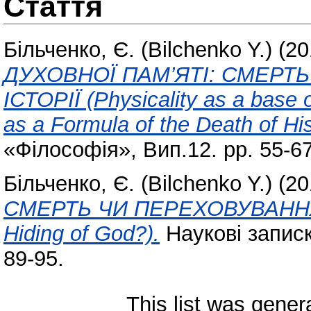
Стаття
Більченко, Є. (Bilchenko Y.)
(20
ДУХОВНОЇ ПАМ’ЯТІ: СМЕРТЬ
ІСТОРІЇ (Physicality as a base 
as a Formula of the Death of His
«Філософія», Вип.12. pp. 55-67
Більченко, Є. (Bilchenko Y.)
(20
СМЕРТЬ ЧИ ПЕРЕХОВУВАННЯ БОГ
Hiding of God?).
Наукові записк
89-95.
This list was gene