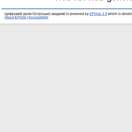
Цифровий архів Острозької академії is powered by
EPrints 3.4
which is devel
About EPrints
|
Accessibility