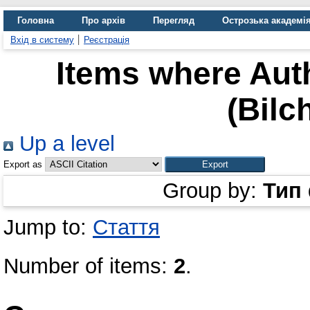
Головна
Про архів
Перегляд
Острозька академі
Вхід в систему
Реєстрація
Items where Auth
(Bilc
Up a level
Export as
Group by:
Тип
Jump to:
Стаття
Number of items:
2
.