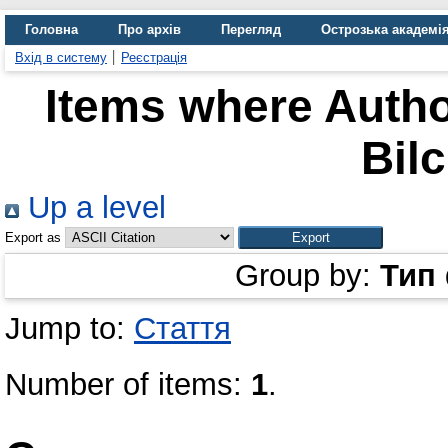
Головна
Про архів
Перегляд
Острозька академі
Вхід в систему
Реєстрація
Items where Autho
Bil
Up a level
Export as
Group by:
Тип
Jump to:
Стаття
Number of items:
1
.