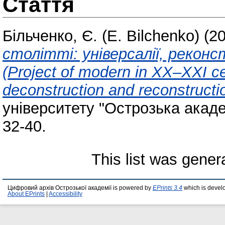
Стаття
Більченко, Є. (E. Bilchenko)
(2
столітті: універсалії, рекон
(Project of modern in XX–XXI cen
deconstruction and reconstructi
університету "Острозька академ
32-40.
This list was gene
Цифровий архів Острозької академії is powered by
EPrints 3.4
which is devel
About EPrints
|
Accessibility