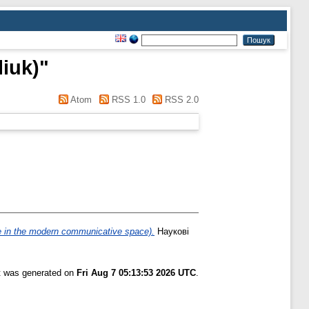
liuk)
"
Atom
RSS 1.0
RSS 2.0
 the modern communicative space).
Наукові
st was generated on
Fri Aug 7 05:13:53 2026 UTC
.