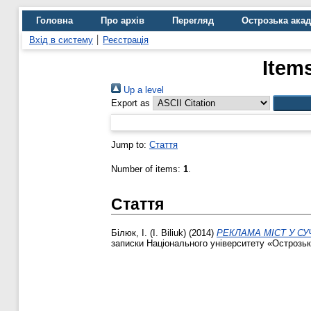
Головна
Про архів
Перегляд
Острозька ака
Вхід в систему
Реєстрація
Item
Up a level
Export as
Jump to:
Стаття
Number of items:
1
.
Стаття
Білюк, І. (I. Biliuk)
(2014)
РЕКЛАМА МІСТ У СУЧА
записки Національного університету «Острозька