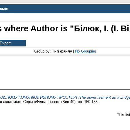
демія
s where Author is "
Білюк, І. (I. Bi
Group by:
Тип файлу
|
No Grouping
СНОМУ КОМУНІКАТИВНОМУ ПРОСТОРІ (The advertisement as a bridge in
 академія». Серія «Філологічна». (Вип.49). pp. 150-155.
This li