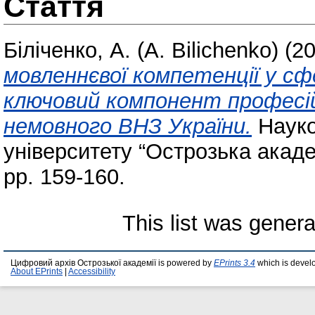
Стаття
Біліченко, А. (A. Bilichenko)
(2
мовленнєвої компетенції у сфе
ключовий компонент професій
немовного ВНЗ України.
Науко
університету “Острозька академ
pp. 159-160.
This list was gener
Цифровий архів Острозької академії is powered by
EPrints 3.4
which is devel
About EPrints
|
Accessibility