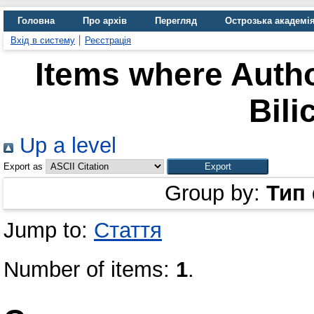
Головна
Про архів
Перегляд
Острозька академі
Вхід в систему
Реєстрація
Items where Autho
Bili
Up a level
Export as
Group by:
Тип
Jump to:
Стаття
Number of items:
1
.