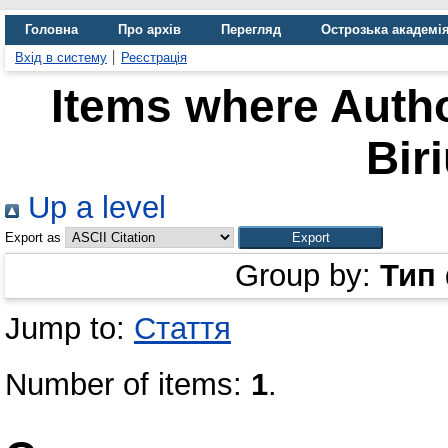
Головна
Про архів
Перегляд
Острозька академі
Вхід в систему
Реєстрація
Items where Autho
Bir
Up a level
Export as
Group by:
Тип
Jump to:
Стаття
Number of items:
1
.