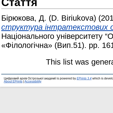
Стаття
Бірюкова, Д. (D. Biriukova)
(20
структура інтратекcтових оп
Національного університету “О
«Філологічна» (Вип.51). pp. 16
This list was gene
Цифровий архів Острозької академії is powered by
EPrints 3.4
which is devel
About EPrints
|
Accessibility