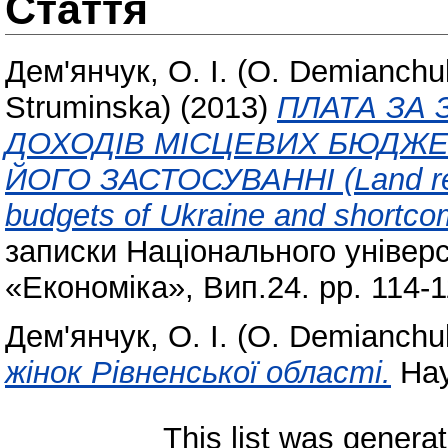
Стаття
Дем'янчук, О. І. (O. Demianchu
Struminska)
(2013)
ПЛАТА ЗА
ДОХОДІВ МІСЦЕВИХ БЮДЖЕТ
ЙОГО ЗАСТОСУВАННІ (Land rent 
budgets of Ukraine and shortcomi
записки Національного універ
«Економіка», Вип.24. pp. 114-1
Дем'янчук, О. І. (O. Demianchu
жінок Рівненської області.
Наук
This list was genera