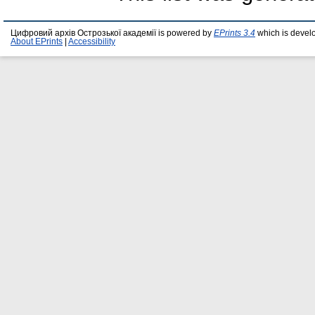
Цифровий архів Острозької академії is powered by
EPrints 3.4
which is devel
About EPrints
|
Accessibility