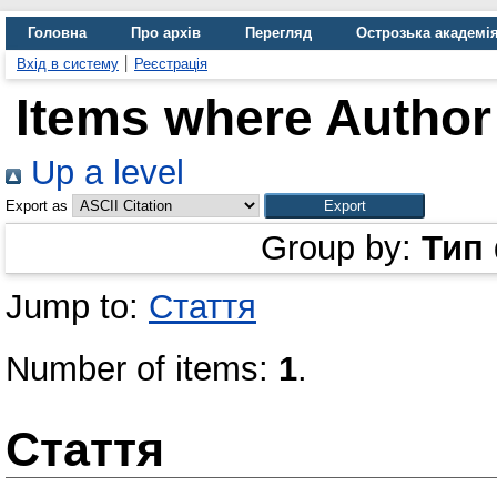
Головна
Про архів
Перегляд
Острозька академі
Вхід в систему
Реєстрація
Items where Author 
Up a level
Export as
Group by:
Тип
Jump to:
Стаття
Number of items:
1
.
Стаття