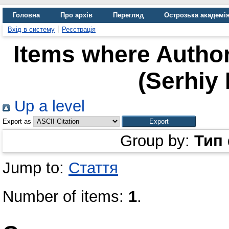
Головна
Про архів
Перегляд
Острозька академі
Вхід в систему
Реєстрація
Items where Author
(Serhiy
Up a level
Export as
Group by:
Тип
Jump to:
Стаття
Number of items:
1
.