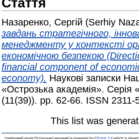
Стаття
Назаренко, Сергій (Serhiy Naz
завдань стратегічного, іннов
менеджменту у контексті орг
економічною безпекою (Directions
financial component of economic 
economy).
Наукові записки Нац
«Острозька академія». Серія 
(11(39)). pp. 62-66. ISSN 2311-
This list was genera
Цифровий архів Острозької академії is powered by
EPrints 3.4
which is devel