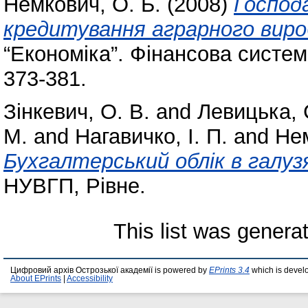
Немкович, О. Б.
(2008)
Господ
кредитування аграрного вир
“Економіка”. Фінансова система
373-381.
Зінкевич, О. В.
and
Левицька, С
М.
and
Нагавичко, І. П.
and
Нем
Бухгалтерський облік в галуз
НУВГП, Рівне.
This list was gener
Цифровий архів Острозької академії is powered by
EPrints 3.4
which is devel
About EPrints
|
Accessibility