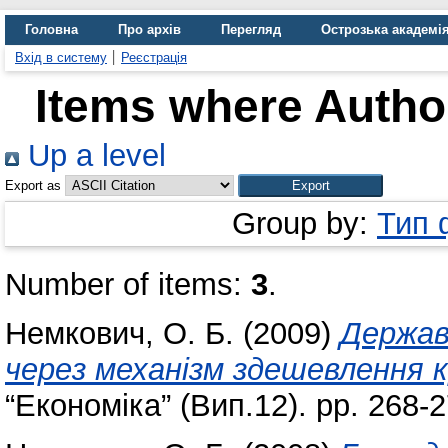
Головна
Про архів
Перегляд
Острозька академі
Вхід в систему
Реєстрація
Items where Author
Up a level
Export as
Group by:
Тип 
Number of items:
3
.
Немкович, О. Б.
(2009)
Держав
через механізм здешевлення к
“Економіка” (Вип.12). pp. 268-2