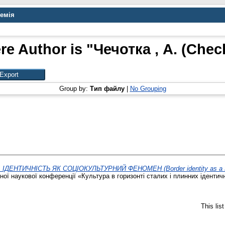
демія
re Author is "
Чечотка , А. (Chec
Group by:
Тип файлу
|
No Grouping
ДЕНТИЧНІСТЬ ЯК СОЦІОКУЛЬТУРНИЙ ФЕНОМЕН (Border identity as a soci
ї наукової конференції «Культура в горизонті сталих і плинних ідентичнос
This lis