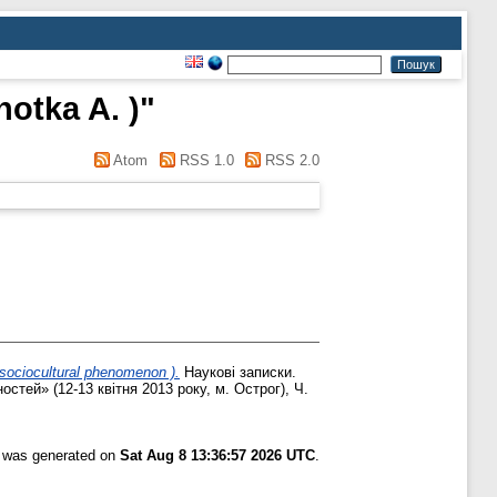
hotka A. )
"
Atom
RSS 1.0
RSS 2.0
o­cultural phenomenon ).
Наукові записки.
тей» (12­-13 квітня 2013 року, м. Острог), Ч.
t was generated on
Sat Aug 8 13:36:57 2026 UTC
.