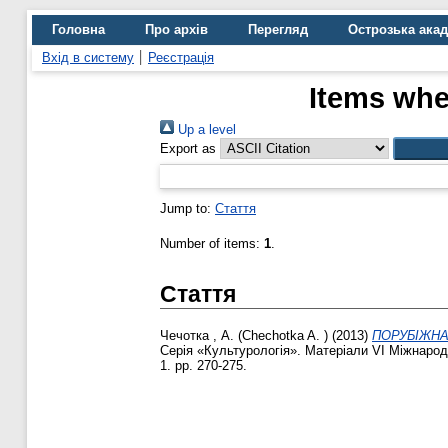
Головна
Про архів
Перегляд
Острозька ака
Вхід в систему
Реєстрація
Items whe
Up a level
Export as
Jump to:
Стаття
Number of items:
1
.
Стаття
Чечотка , А. (Chechotka A. )
(2013)
ПОРУБІЖНА І
Серія «Культурологія». Матеріали VI Міжнародно
1. pp. 270-275.